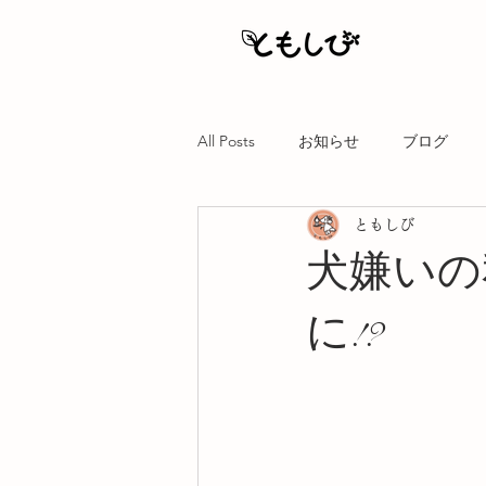
All Posts
お知らせ
ブログ
ともしび
犬嫌いの
に!?